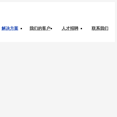
解决方案
我们的客户
人才招聘
联系我们