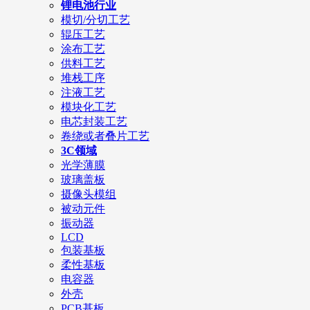
锂电池行业
模切/分切工艺
辊压工艺
涂布工艺
供料工艺
堆栈工序
注液工艺
模块化工艺
电芯封装工艺
卷绕或者叠片工艺
3C领域
光学薄膜
玻璃盖板
摄像头模组
被动元件
振动器
LCD
包装基板
柔性基板
电容器
外壳
PCB基板