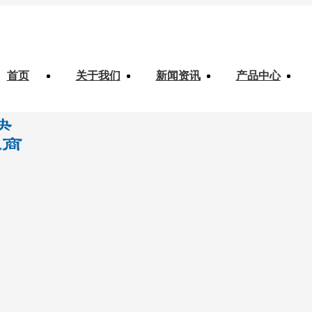
首页
关于我们
新闻资讯
产品中心