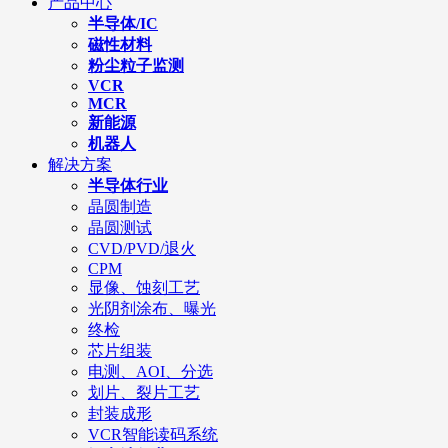
产品中心
半导体/IC
磁性材料
粉尘粒子监测
VCR
MCR
新能源
机器人
解决方案
半导体行业
晶圆制造
晶圆测试
CVD/PVD/退火
CPM
显像、蚀刻工艺
光阴剂涂布、曝光
终检
芯片组装
电测、AOI、分选
划片、裂片工艺
封装成形
VCR智能读码系统