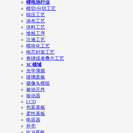
锂电池行业
模切/分切工艺
辊压工艺
涂布工艺
供料工艺
堆栈工序
注液工艺
模块化工艺
电芯封装工艺
卷绕或者叠片工艺
3C领域
光学薄膜
玻璃盖板
摄像头模组
被动元件
振动器
LCD
包装基板
柔性基板
电容器
外壳
PCB基板